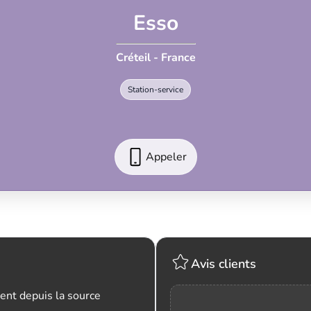
Esso
Créteil - France
Station-service
Appeler
Avis clients
ent depuis la source