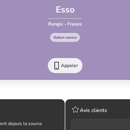
Esso
Rungis - France
Station-service
Appeler
Avis clients
ent depuis la source