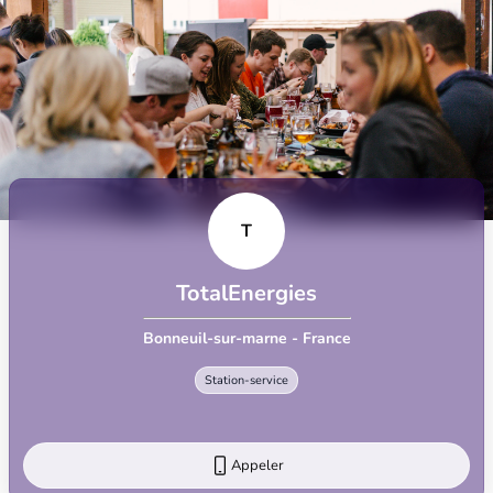
T
TotalEnergies
Bonneuil-sur-marne - France
Station-service
Appeler