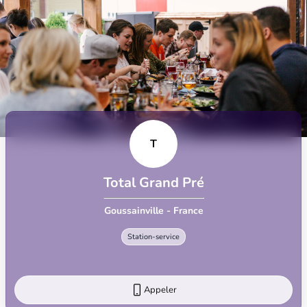
T
Total Grand Pré
Goussainville - France
Station-service
Appeler