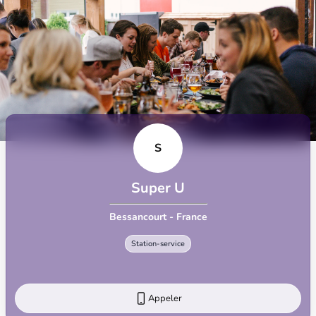
S
Super U
Bessancourt - France
Station-service
Appeler