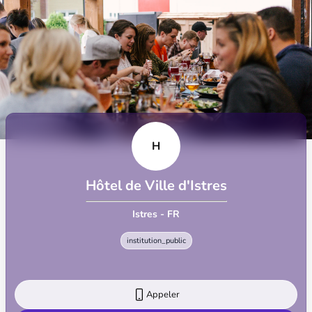
H
Hôtel de Ville d'Istres
Istres - FR
institution_public
Appeler